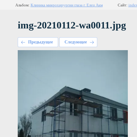
Альбом:
Клиника микрохирургии глаза г. Елец Акм
Сайт:
index
img-20210112-wa0011.jpg
Предыдущее
Следующее