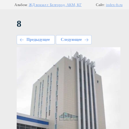
Альбом:
ЖД вокзал г. Белгород, АКМ, КГ
Сайт:
index-fs.ru
8
Предыдущее
Следующее